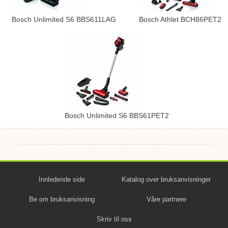
Bosch Unlimited S6 BBS611LAG
Bosch Athlet BCH86PET2
Bosch Unlimited S6 BBS61PET2
Innledende side
Katalog over bruksanvisninger
Be om bruksanvisning
Våre partnere
Skriv til oss