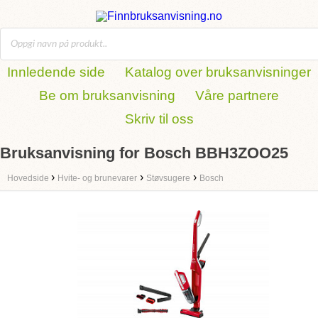
Innledende side
Katalog over bruksanvisninger
Be om bruksanvisning
Våre partnere
Skriv til oss
Bruksanvisning for Bosch BBH3ZOO25
›
›
›
Hovedside
Hvite- og brunevarer
Støvsugere
Bosch