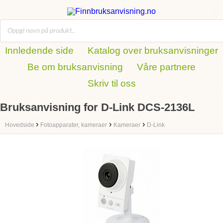
Innledende side
Katalog over bruksanvisninger
Be om bruksanvisning
Våre partnere
Skriv til oss
Bruksanvisning for D-Link DCS-2136L
›
›
›
Hovedside
Fotoapparater, kameraer
Kameraer
D-Link