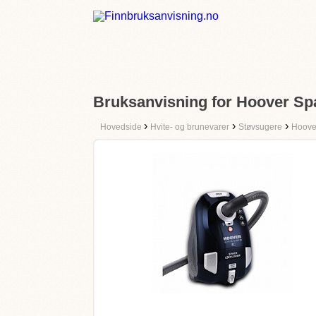
Bruksanvisning for Hoover Sp
›
›
›
Hovedside
Hvite- og brunevarer
Støvsugere
Hoove