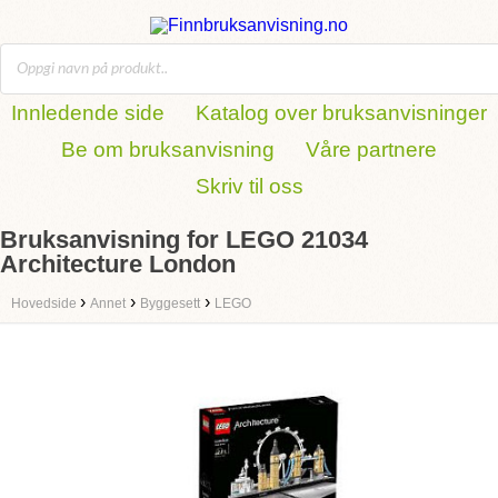
Innledende side
Katalog over bruksanvisninger
Be om bruksanvisning
Våre partnere
Skriv til oss
Bruksanvisning for LEGO 21034
Architecture London
›
›
›
Hovedside
Annet
Byggesett
LEGO