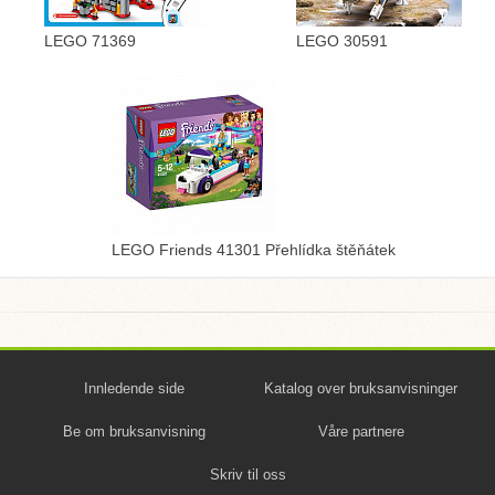
LEGO 71369
LEGO 30591
LEGO Friends 41301 Přehlídka štěňátek
Innledende side
Katalog over bruksanvisninger
Be om bruksanvisning
Våre partnere
Skriv til oss