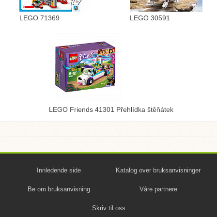
LEGO 71369
LEGO 30591
LEGO Friends 41301 Přehlídka štěňátek
Innledende side
Katalog over bruksanvisninger
Be om bruksanvisning
Våre partnere
Skriv til oss