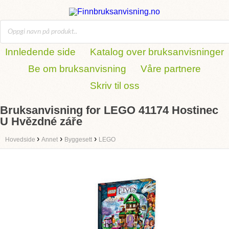
Innledende side
Katalog over bruksanvisninger
Be om bruksanvisning
Våre partnere
Skriv til oss
Bruksanvisning for LEGO 41174 Hostinec
U Hvězdné záře
›
›
›
Hovedside
Annet
Byggesett
LEGO