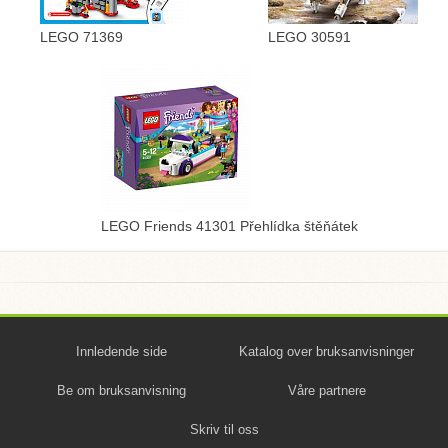
LEGO 71369
LEGO 30591
LEGO Friends 41301 Přehlídka štěňátek
Innledende side
Katalog over bruksanvisninger
Be om bruksanvisning
Våre partnere
Skriv til oss