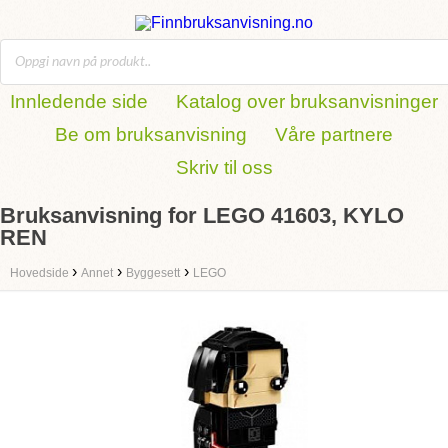
Innledende side
Katalog over bruksanvisninger
Be om bruksanvisning
Våre partnere
Skriv til oss
Bruksanvisning for LEGO 41603, KYLO
REN
›
›
›
Hovedside
Annet
Byggesett
LEGO