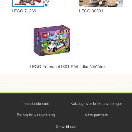
LEGO 71369
LEGO 30591
LEGO Friends 41301 Přehlídka štěňátek
Innledende side
Katalog over bruksanvisninger
Be om bruksanvisning
Våre partnere
Skriv til oss