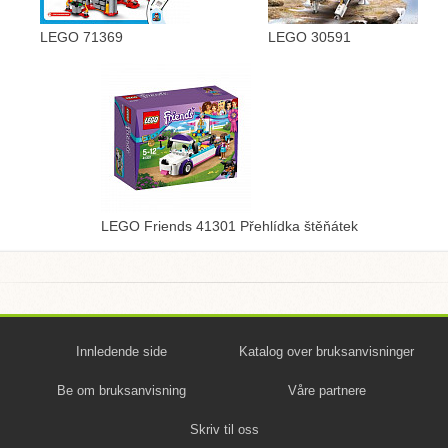
LEGO 71369
LEGO 30591
LEGO Friends 41301 Přehlídka štěňátek
Innledende side
Katalog over bruksanvisninger
Be om bruksanvisning
Våre partnere
Skriv til oss