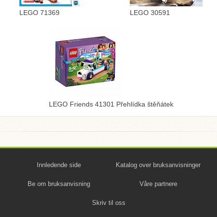
LEGO 71369
LEGO 30591
LEGO Friends 41301 Přehlídka štěňátek
Innledende side
Katalog over bruksanvisninger
Be om bruksanvisning
Våre partnere
Skriv til oss