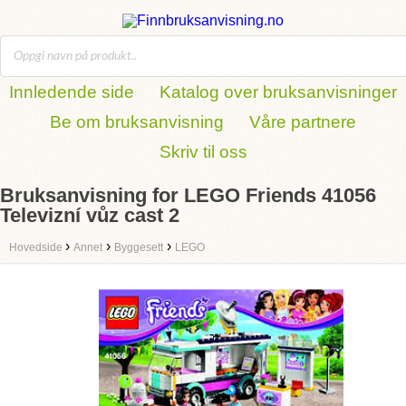
Innledende side
Katalog over bruksanvisninger
Be om bruksanvisning
Våre partnere
Skriv til oss
Bruksanvisning for LEGO Friends 41056
Televizní vůz cast 2
›
›
›
Hovedside
Annet
Byggesett
LEGO