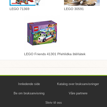
LEGO 71369
LEGO 30591
LEGO Friends 41301 Přehlídka štěňátek
Innledende side
Katalog over bruksanvisninger
Be om bruksanvisning
Våre partnere
Skriv til oss