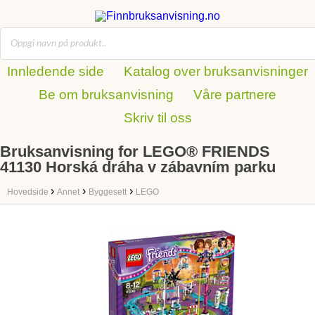
Innledende side
Katalog over bruksanvisninger
Be om bruksanvisning
Våre partnere
Skriv til oss
Bruksanvisning for LEGO® FRIENDS
41130 Horská dráha v zábavním parku
›
›
›
Hovedside
Annet
Byggesett
LEGO