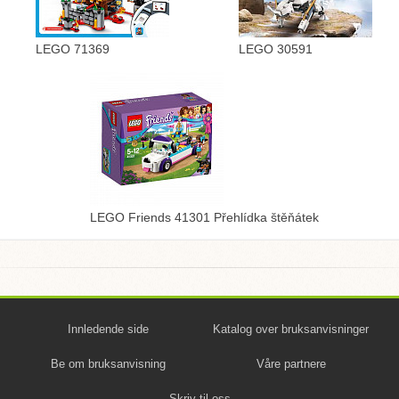
LEGO 71369
LEGO 30591
LEGO Friends 41301 Přehlídka štěňátek
Innledende side
Katalog over bruksanvisninger
Be om bruksanvisning
Våre partnere
Skriv til oss