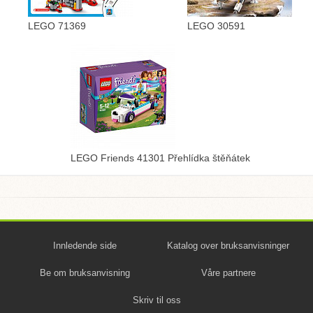
LEGO 71369
LEGO 30591
LEGO Friends 41301 Přehlídka štěňátek
Innledende side
Katalog over bruksanvisninger
Be om bruksanvisning
Våre partnere
Skriv til oss