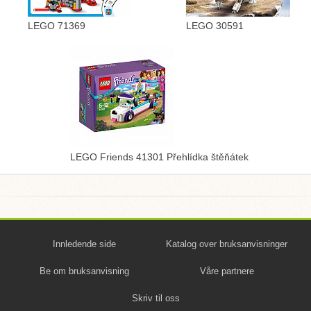
LEGO 71369
LEGO 30591
LEGO Friends 41301 Přehlídka štěňátek
Innledende side
Katalog over bruksanvisninger
Be om bruksanvisning
Våre partnere
Skriv til oss