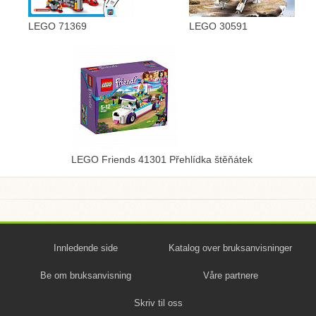
LEGO 71369
LEGO 30591
LEGO Friends 41301 Přehlídka štěňátek
Innledende side
Katalog over bruksanvisninger
Be om bruksanvisning
Våre partnere
Skriv til oss