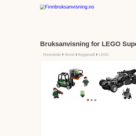
Bruksanvisning for LEGO Supe
›
›
›
Hovedside
Annet
Byggesett
LEGO