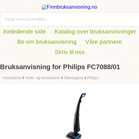
Innledende side
Katalog over bruksanvisninger
Be om bruksanvisning
Våre partnere
Skriv til oss
Bruksanvisning for Philips FC7088/01
›
›
›
Hovedside
Hvite- og brunevarer
Støvsugere
Philips