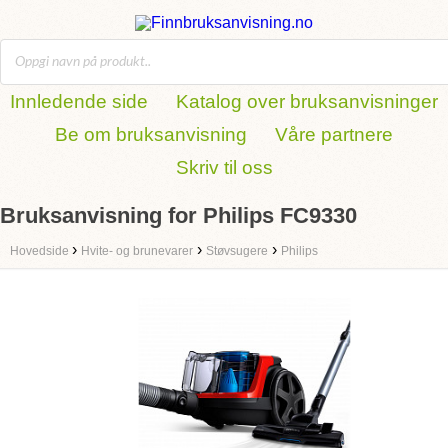
Innledende side
Katalog over bruksanvisninger
Be om bruksanvisning
Våre partnere
Skriv til oss
Bruksanvisning for Philips FC9330
›
›
›
Hovedside
Hvite- og brunevarer
Støvsugere
Philips