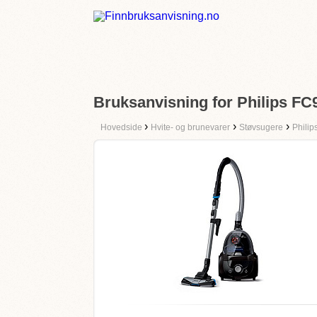
Bruksanvisning for Philips FC
›
›
›
Hovedside
Hvite- og brunevarer
Støvsugere
Philip