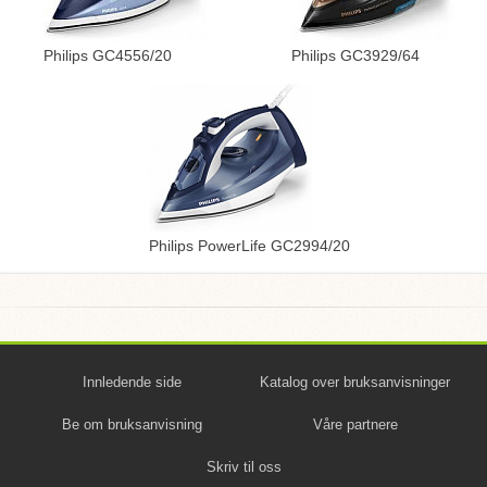
Philips GC4556/20
Philips GC3929/64
Philips PowerLife GC2994/20
Innledende side
Katalog over bruksanvisninger
Be om bruksanvisning
Våre partnere
Skriv til oss