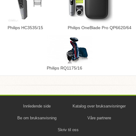
Philips HC3535/15
Philips OneBlade Pro QP6620/64
Philips RQ1175/16
Innledende side
Katalog over bruksanvisninger
Be om bruksanvisning
Våre partnere
Skriv til oss