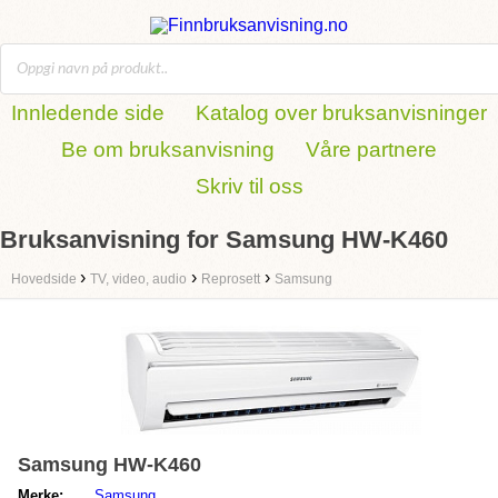
Innledende side
Katalog over bruksanvisninger
Be om bruksanvisning
Våre partnere
Skriv til oss
Bruksanvisning for Samsung HW-K460
›
›
›
Hovedside
TV, video, audio
Reprosett
Samsung
Samsung HW-K460
Merke:
Samsung