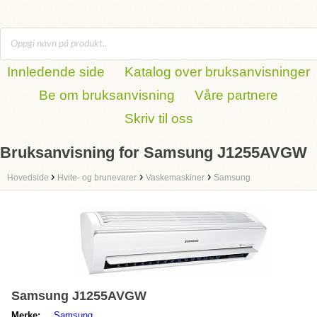
Innledende side
Katalog over bruksanvisninger
Be om bruksanvisning
Våre partnere
Skriv til oss
Bruksanvisning for Samsung J1255AVGW
›
›
›
Hovedside
Hvite- og brunevarer
Vaskemaskiner
Samsung
Samsung J1255AVGW
Merke:
Samsung