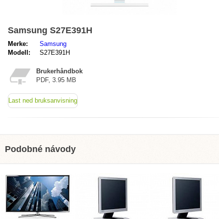
Samsung S27E391H
Merke:
Samsung
Modell:
S27E391H
Brukerhåndbok
PDF, 3.95 MB
Last ned bruksanvisning
Podobné návody