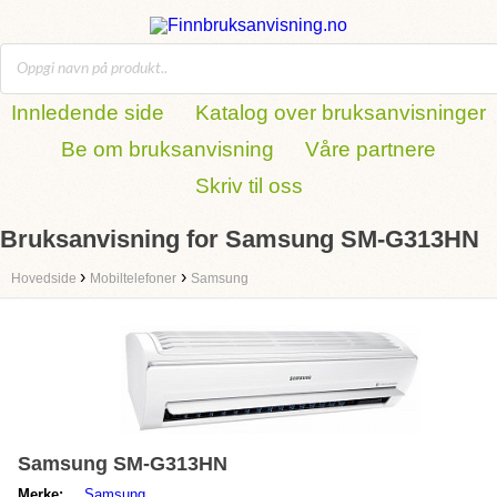
Innledende side
Katalog over bruksanvisninger
Be om bruksanvisning
Våre partnere
Skriv til oss
Bruksanvisning for Samsung SM-G313HN
›
›
Hovedside
Mobiltelefoner
Samsung
Samsung SM-G313HN
Merke:
Samsung