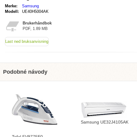
Merke:
Samsung
Modell:
UE40H5004AK
Brukerhåndbok
PDF, 1.89 MB
Last ned bruksanvisning
Podobné návody
Samsung UE32J4105AK
Tefal FV9775E0