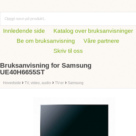
Innledende side
Katalog over bruksanvisninger
Be om bruksanvisning
Våre partnere
Skriv til oss
Bruksanvisning for Samsung
UE40H6655ST
›
›
›
Hovedside
TV, video, audio
TV-er
Samsung