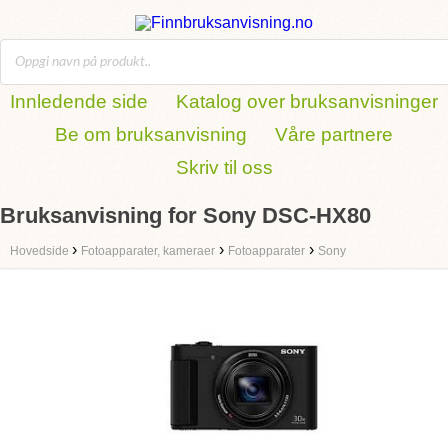
Innledende side
Katalog over bruksanvisninger
Be om bruksanvisning
Våre partnere
Skriv til oss
Bruksanvisning for Sony DSC-HX80
›
›
›
Hovedside
Fotoapparater, kameraer
Fotoapparater
Sony