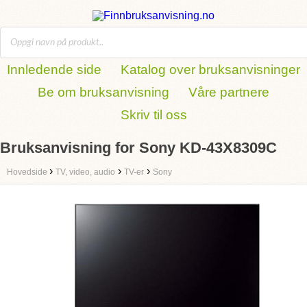
Innledende side
Katalog over bruksanvisninger
Be om bruksanvisning
Våre partnere
Skriv til oss
Bruksanvisning for Sony KD-43X8309C
›
›
›
Hovedside
TV, video, audio
TV-er
Sony