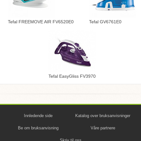
Tefal FREEMOVE AIR FV6520E0
Tefal GV6761E0
Tefal EasyGliss FV3970
Innledende side
Katalog over bruksanvisninger
Be om bruksanvisning
Våre partnere
Skriv til oss