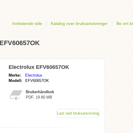
Innledende side
Katalog over bruksanvisninger
Be om br
x EFV60657OK
Electrolux EFV60657OK
Merke:
Electrolux
Modell:
EFV60657OK
Brukerhåndbok
PDF, 19.80 MB
Last ned bruksanvisning