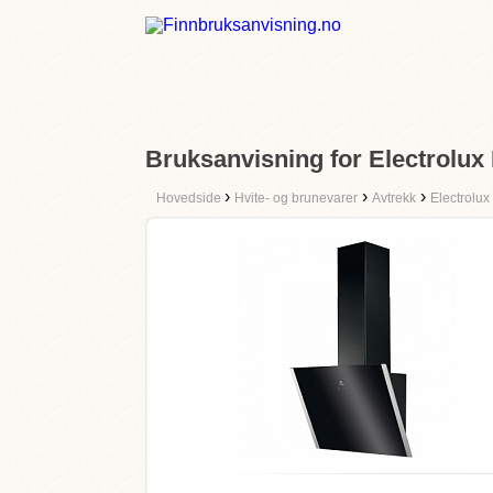
Bruksanvisning for Electrolu
›
›
›
Hovedside
Hvite- og brunevarer
Avtrekk
Electrolux