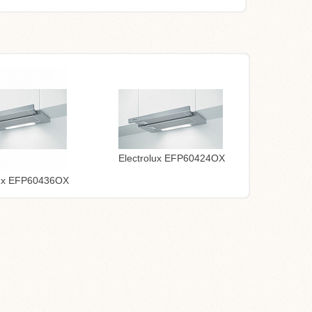
Electrolux EFP60424OX
lux EFP60436OX