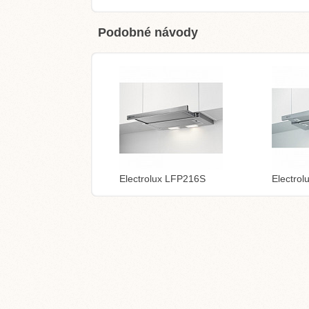
Podobné návody
Electrolux LFP216S
Electro