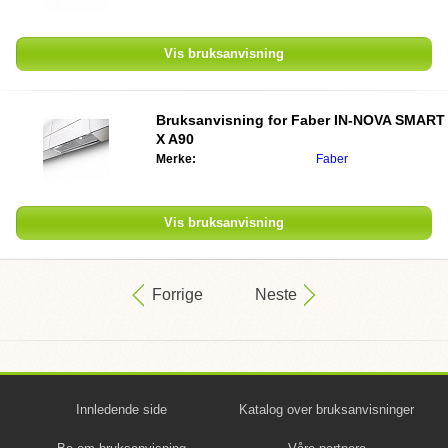
Vis bruksanvisning
Bruksanvisning for
Faber IN-NOVA SMART
X A90
Merke:
Faber
Vis bruksanvisning
Forrige
Neste
Innledende side
Katalog over bruksanvisninger