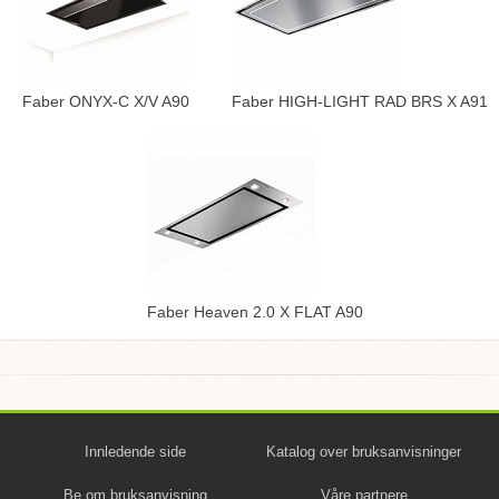
Faber ONYX-C X/V A90
Faber HIGH-LIGHT RAD BRS X A91
Faber Heaven 2.0 X FLAT A90
Innledende side
Katalog over bruksanvisninger
Be om bruksanvisning
Våre partnere