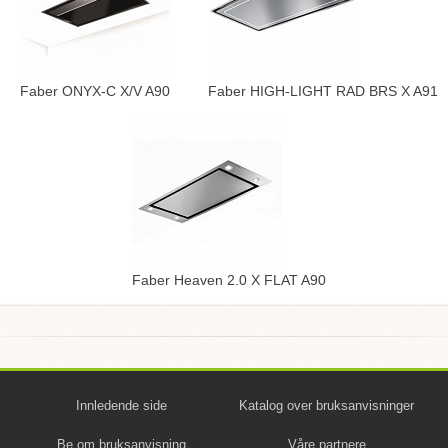
Faber ONYX-C X/V A90
Faber HIGH-LIGHT RAD BRS X A91
Faber Heaven 2.0 X FLAT A90
Innledende side
Katalog over bruksanvisninger
Be om bruksanvisning
Våre partnere