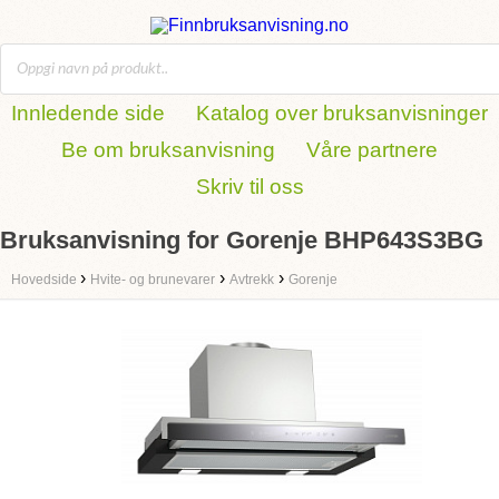
Innledende side
Katalog over bruksanvisninger
Be om bruksanvisning
Våre partnere
Skriv til oss
Bruksanvisning for Gorenje BHP643S3BG
›
›
›
Hovedside
Hvite- og brunevarer
Avtrekk
Gorenje